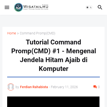
Home
Command Promp(CMD)
Tutorial Command
Promp(CMD) #1 - Mengenal
Jendela Hitam Ajaib di
Komputer
by
Ferdian Rahabista
-
February 11, 2026
0