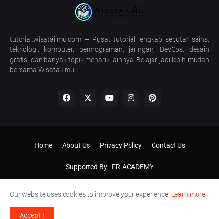
tutorial.wisatailmu.com — Pusat tutorial lengkap seputar sains,
teknologi, komputer, pemrograman, jaringan, DevOps, desain
grafis, dan banyak topik menarik lainnya. Belajar jadi lebih mudah
bersama Wisata Ilmu!
Home
About Us
Privacy Policy
Contact Us
Supported By -
FR-ACADEMY
Our website uses cookies to improve your experience.
Learn more
Accept !