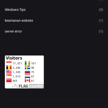
Windows Tips
(5)
keamanan website
(1)
server error
(1)