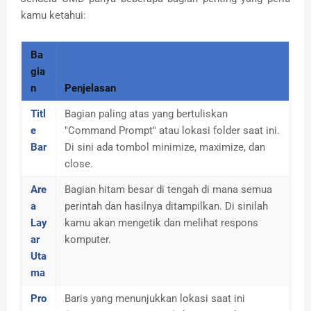
kamu ketahui:
Ba
gia
n
Penjelasan
Titl
Bagian paling atas yang bertuliskan
e
"Command Prompt" atau lokasi folder saat ini.
Bar
Di sini ada tombol minimize, maximize, dan
close.
Are
Bagian hitam besar di tengah di mana semua
a
perintah dan hasilnya ditampilkan. Di sinilah
Lay
kamu akan mengetik dan melihat respons
ar
komputer.
Uta
ma
Pro
Baris yang menunjukkan lokasi saat ini