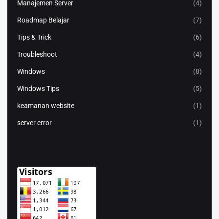
Manajemen Server
(4)
Roadmap Belajar
(7)
Tips & Trick
(6)
Troubleshoot
(4)
Windows
(8)
Windows Tips
(5)
keamanan website
(1)
server error
(1)