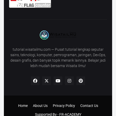
tutorial.wisatailmu.com — Pusat tutorial lengkap seputar
sains, teknologi, komputer, pemrograman, jaringan, DevOps,
desain grafis, dan banyak topik menarik lainnya. Belajar jadi
lebih mudah bersama Wisata Ilmu!
Home
About Us
Privacy Policy
Contact Us
Supported By -
FR-ACADEMY