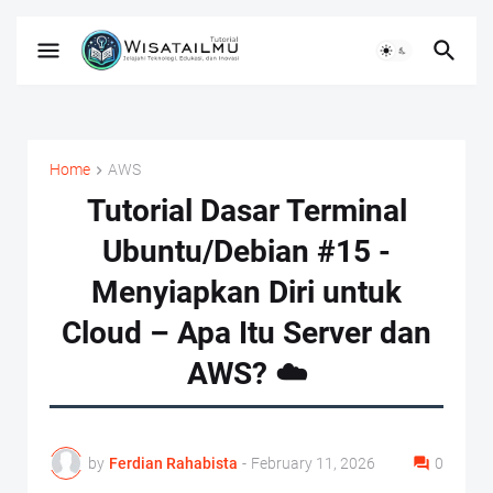
Home
AWS
Tutorial Dasar Terminal
Ubuntu/Debian #15 -
Menyiapkan Diri untuk
Cloud – Apa Itu Server dan
AWS? ☁️
by
Ferdian Rahabista
-
February 11, 2026
0